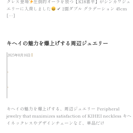
クレス登場
圧倒的オーラを放つ【K18喜平】がシンカワジュ
エリーに入荷しました
✔︎ 2面ダブル グラデーション 45cm
[…]
キヘイの魅力を爆上げする周辺ジュエリー
|
2025年8月16日
可部店
,
可部店
,
商品紹介
キヘイの魅力を爆上げする、周辺ジュエリー Peripheral
jewelry that maximizes satisfaction of KIHEI neckless キヘ
イネックレスやデザインチェーンなど、単品だけ