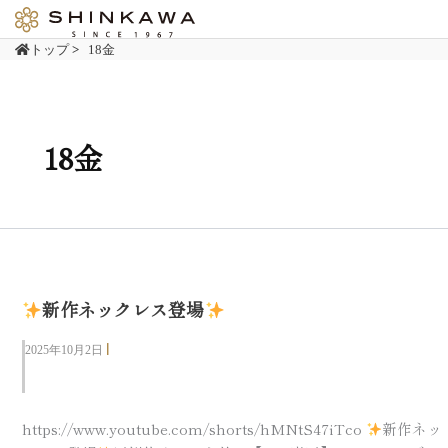
内
容
トップ
>
18金
を
ス
キ
ッ
18金
プ
新作ネックレス登場
|
2025年10月2日
商品紹介
https://www.youtube.com/shorts/hMNtS47iTco
新作ネッ