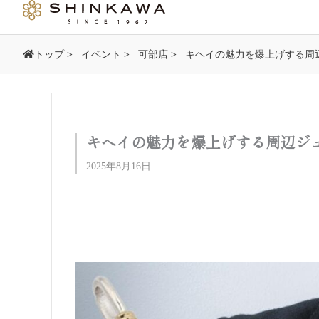
内
容
を
トップ
>
イベント
>
可部店
>
キヘイの魅力を爆上げする周
ス
キ
ッ
プ
キヘイの魅力を爆上げする周辺ジ
2025年8月16日