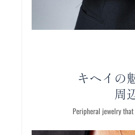
キヘイの
周
Peripheral jewelry that