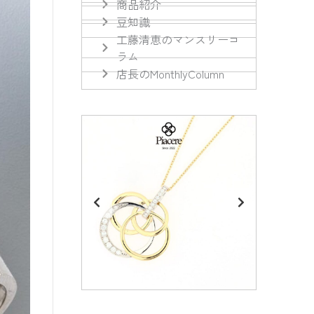
商品紹介
豆知識
工藤清恵のマンスリーコ
ラム
店長のMonthlyColumn