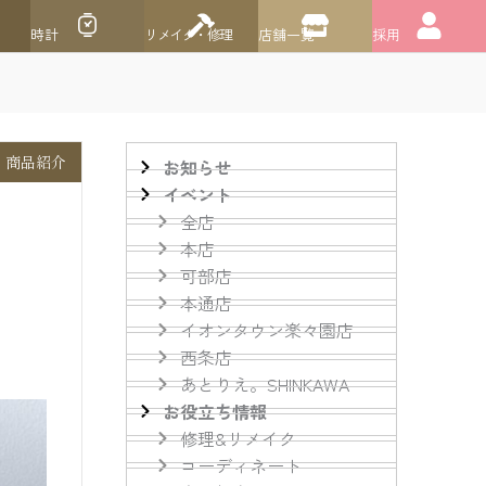
時計
リメイク・修理
店舗一覧
採用
商品紹介
可部店
可部店
お知らせ
イベント
全店
本店
可部店
本通店
イオンタウン楽々園店
西条店
あとりえ。SHINKAWA
お役立ち情報
修理&リメイク
コーディネート