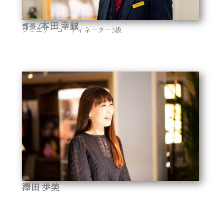
本田 幸誠
部長 /
ジュエリーコーディネーター3級
澤田 歩美