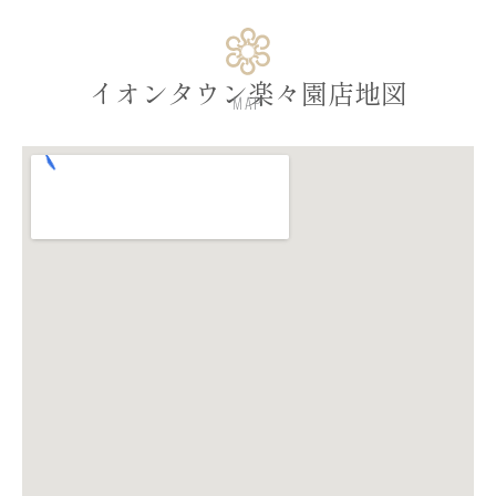
イオンタウン楽々園店地図
MAP