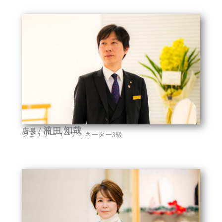
浦田 知哉
店長 /
ジュエリーコーディネーター3級