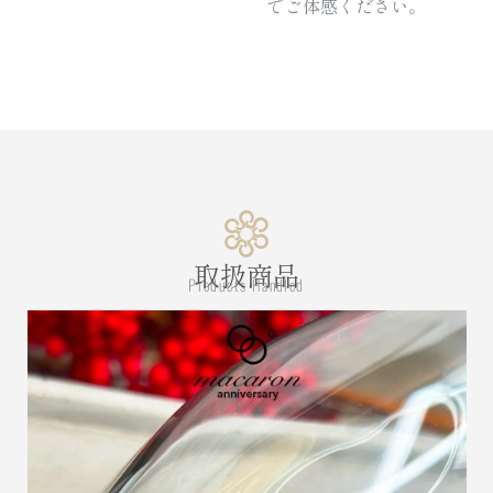
でご体感ください。
取扱商品
Products Handled