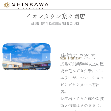
内
容
イオンタウン楽々園店
を
ス
AEONTOWN RAKURAKUEN STORE
キ
ッ
プ
店舗のご案内
Store Information
広島で創業50年以上の歴
史を刻んできた新川ジュ
エリーが、ついにショッ
ピングセンターへ初出
店。
長年培ってきた確かな技
術と信頼はそのままに、