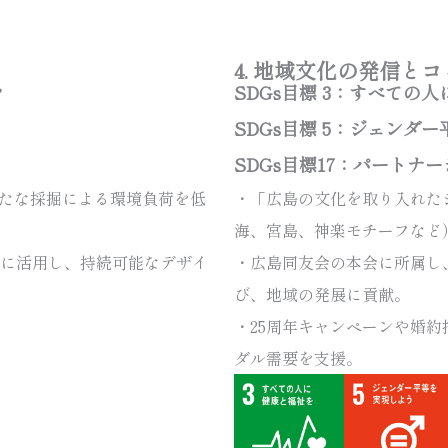
4. 地域文化の発信と
を
SDGs目標 3：すべての
SDGs目標 5：ジェンダ
SDGs目標17：パートナ
新たな採掘による環境負荷を低
・「広島の文化を取り入れた
海、宮島、神楽モチーフなど
に活用し、持続可能なデザイ
・広島同友会の本会に所属し
び、地域の発展に貢献。
・25周年キャンペーンや婚
ダル需要を支援。