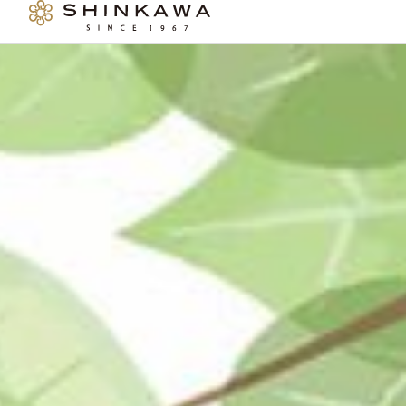
内
容
を
ス
キ
ッ
プ