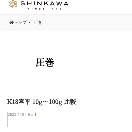
内
容
を
トップ
>
圧巻
ス
キ
ッ
プ
圧巻
K18喜平 10g〜100g 比較
|
2025年10月6日
商品紹介