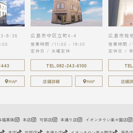
-8-36
広島市中区立町6-4
広島市佐伯
:00
営業時間 /11:00 - 19:30
営業時間 /10
定休日 / 水曜定休
定休日 / 
3443
TEL.082-242-6100
TEL
MAP
店舗詳細
MAP
店舗
多福真珠
本店
可部店
本通り店
イオンタウン楽々園店
本店
可部店
本通り店
イオンタウン楽々園店
西条