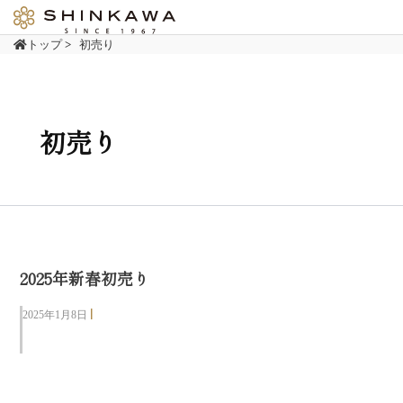
内
容
トップ
>
初売り
を
ス
キ
ッ
初売り
プ
2025年新春初売り
|
2025年1月8日
全店