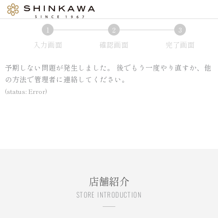
内
容
を
現
現
現
1
2
3
ス
在
在
在
入力画面
確認画面
完了画面
キ
表
表
表
ッ
示
示
示
予期しない問題が発生しました。 後でもう一度やり直すか、他
プ
さ
さ
さ
の方法で管理者に連絡してください。
れ
れ
れ
(status: Error)
て
て
て
い
い
い
る
る
る
画
画
画
面
面
面
で
で
で
す。
す。
す。
店舗紹介
STORE INTRODUCTION