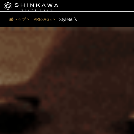
内
容
を
トップ >
PRESAGE >
Style60’s
ス
キ
ッ
プ