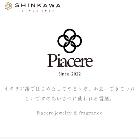
内
容
を
ス
キ
ッ
プ
イタリア語ではじめましてやどうぞ、お会いできてうれ
しいですのあいさつに使われる言葉。
Piacere jeweley & fragrance