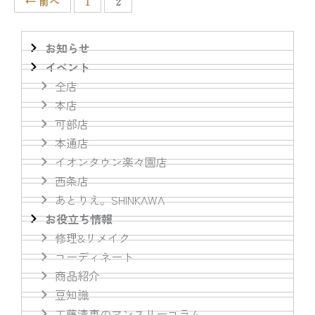
← 前へ
1
2
お知らせ
イベント
全店
本店
可部店
本通店
イオンタウン楽々園店
西条店
あとりえ。SHINKAWA
お役立ち情報
修理&リメイク
コーディネート
商品紹介
豆知識
工藤清恵のマンスリーコラム