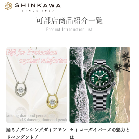
内
容
可部店商品紹介一覧
を
ス
Product Introduction List
キ
ッ
プ
踊る！ダンシングダイアモン
セイコーダイバーズの魅力と
ドペンダント！
は