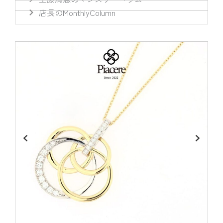
店長のMonthlyColumn