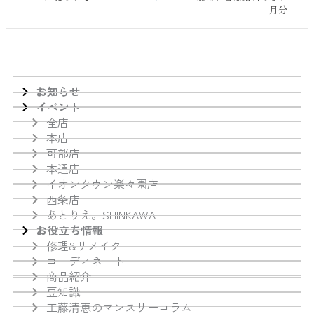
月分
お知らせ
イベント
全店
本店
可部店
本通店
イオンタウン楽々園店
西条店
あとりえ。SHINKAWA
お役立ち情報
修理&リメイク
コーディネート
商品紹介
豆知識
工藤清恵のマンスリーコラム