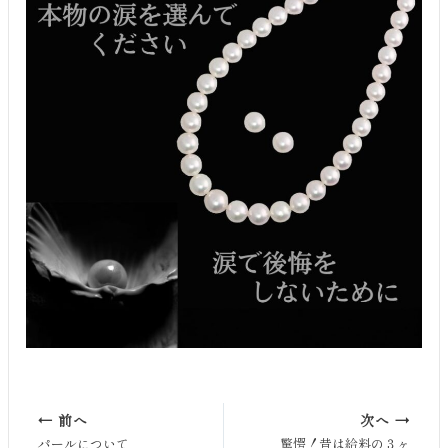
← 前へ
次へ →
パールについて
驚愕！昔は給料の３ヶ