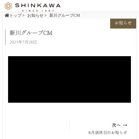
内
容
トップ
>
お知らせ
>
新川グループCM
を
お知らせ
ス
新川グループCM
キ
ッ
2021年7月28日
プ
次へ →
8月店休日のお知らせ