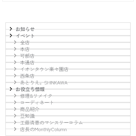
お知らせ
イベント
全店
本店
可部店
本通店
イオンタウン楽々園店
西条店
あとりえ。SHINKAWA
お役立ち情報
修理&リメイク
コーディネート
商品紹介
豆知識
工藤清恵のマンスリーコラム
店長のMonthlyColumn