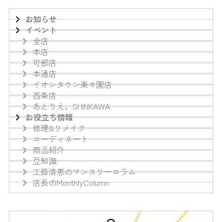
お知らせ
イベント
全店
本店
可部店
本通店
イオンタウン楽々園店
西条店
あとりえ。SHINKAWA
お役立ち情報
修理&リメイク
コーディネート
商品紹介
豆知識
工藤清恵のマンスリーコラム
店長のMonthlyColumn