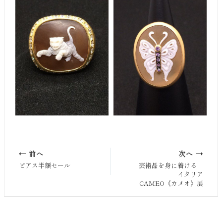
← 前へ
次へ →
ピアス半額セール
芸術品を身に着ける
イタリア
CAMEO《カメオ》展