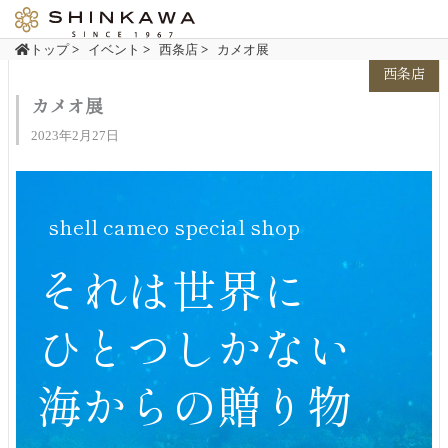
内
容
トップ
>
イベント
>
西条店
>
カメオ展
を
西条店
ス
カメオ展
キ
ッ
2023年2月27日
プ
shell cameo special shop
それは世界に
ひとつしかない
海からの贈り物